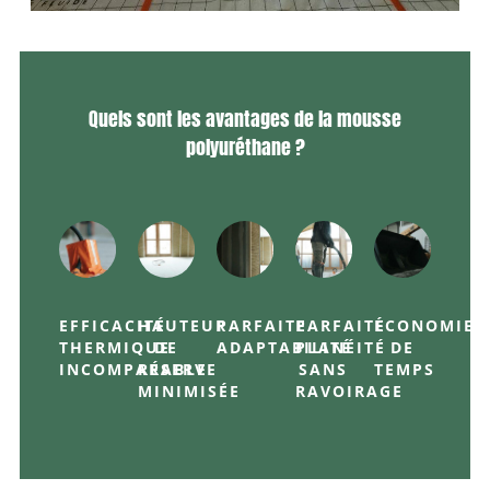
Quels sont les avantages de la mousse
polyuréthane ?
EFFICACITÉ
HAUTEUR
PARFAITE
PARFAITE
ÉCONOMIE
THERMIQUE
DE
ADAPTABILITÉ
PLANÉITÉ
DE
INCOMPARABLE
RÉSERVE
SANS
TEMPS
MINIMISÉE
RAVOIRAGE